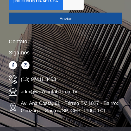
Enviar
Contato
Siga-nos
(13) 97411 8453
adm@wn7contabil.com.br
Av. Ana Costa, 61 - Térreo EV 1027 - Bairro:
Gonzaga - Santos/SP, CEP: 11060-001.