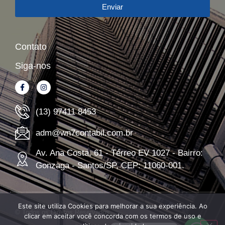
Enviar
Contato
Siga-nos
(13) 97411 8453
adm@wn7contabil.com.br
Av. Ana Costa, 61 - Térreo EV 1027 - Bairro:
Gonzaga - Santos/SP, CEP: 11060-001.
Este site utiliza Cookies para melhorar a sua experiência. Ao
© Todos os Direitos Reservados
clicar em aceitar você concorda com os termos de uso e