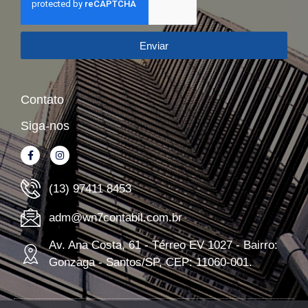
Enviar
Contato
Siga-nos
(13) 97411 8453
adm@wn7contabil.com.br
Av. Ana Costa, 61 - Térreo EV 1027 - Bairro:
Gonzaga - Santos/SP, CEP: 11060-001.