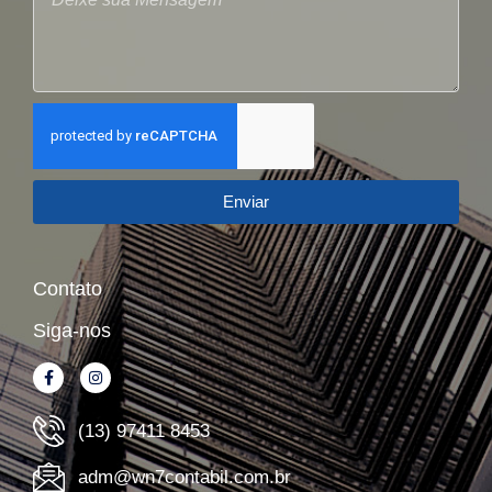
Enviar
Contato
Siga-nos
(13) 97411 8453
adm@wn7contabil.com.br