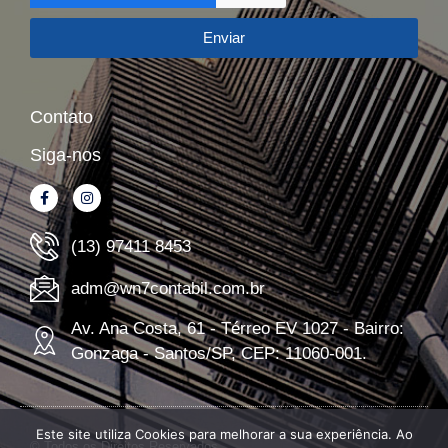
Enviar
Contato
Siga-nos
(13) 97411 8453
adm@wn7contabil.com.br
Av. Ana Costa, 61 - Térreo EV 1027 - Bairro:
Gonzaga - Santos/SP, CEP: 11060-001.
Este site utiliza Cookies para melhorar a sua experiência. Ao
© Todos os Direitos Reservados