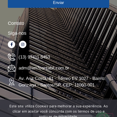
Enviar
Contato
Siga-nos
(13) 97411 8453
adm@wn7contabil.com.br
Av. Ana Costa, 61 - Térreo EV 1027 - Bairro:
Gonzaga - Santos/SP, CEP: 11060-001.
Este site utiliza Cookies para melhorar a sua experiência. Ao
© Todos os Direitos Reservados
clicar em aceitar você concorda com os termos de uso e
políticas de privacidade.