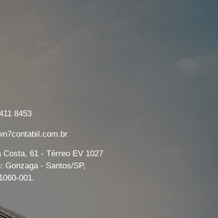
7411 8453
7contabil.com.br
a Costa, 61 - Térreo EV 1027
o: Gonzaga - Santos/SP,
1060-001.