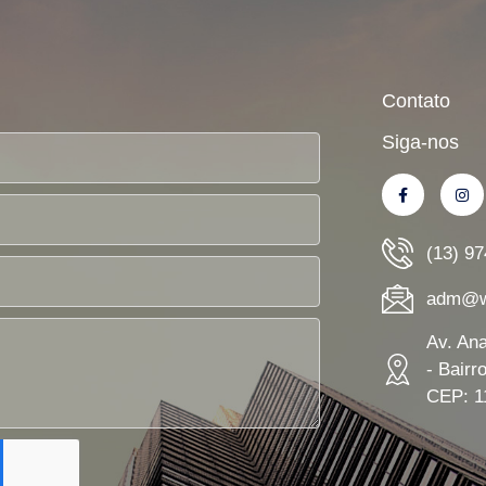
Contato
Siga-nos
(13) 9
adm@wn
Av. An
- Bairr
CEP: 1