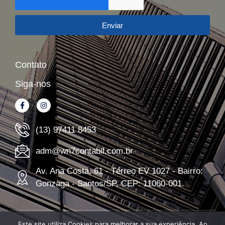
Enviar
Contato
Siga-nos
(13) 97411 8453
adm@wn7contabil.com.br
Av. Ana Costa, 61 - Térreo EV 1027 - Bairro:
Gonzaga - Santos/SP, CEP: 11060-001.
Este site utiliza Cookies para melhorar a sua experiência. Ao