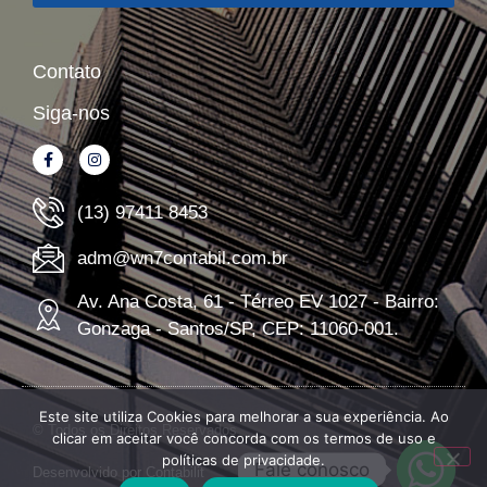
Contato
Siga-nos
(13) 97411 8453
adm@wn7contabil.com.br
Av. Ana Costa, 61 - Térreo EV 1027 - Bairro:
Gonzaga - Santos/SP, CEP: 11060-001.
Este site utiliza Cookies para melhorar a sua experiência. Ao
© Todos os Direitos Reservados
clicar em aceitar você concorda com os termos de uso e
políticas de privacidade.
Fale conosco
Desenvolvido por
Contabilit