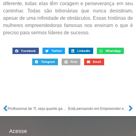
diferente, todas elas têm coragem e perseverança em seu
caminhar. Todas são bilionárias que nunca desistiram,
apesar de uma infinidade de obstáculos. Essas histórias de
mulheres empreendedoras famosas nos ensinam o que é
preciso para sermos líderes de sucesso.
Facebook
Twitter
LinkedIn
WhatsApp
Telegram
Print
Email
Profissional de TI, veja quanto ganha e qual a melhor área a escolher
Está pensando em Empreender em 2023? Veja Alguns Modelos de Negócios sem Funcionários e com Baixo Custo de Investimento
Acesse