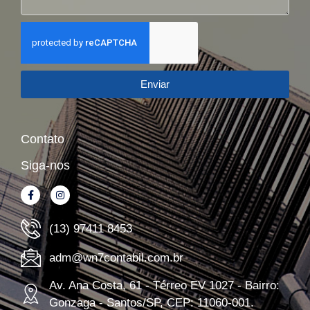
Enviar
Contato
Siga-nos
(13) 97411 8453
adm@wn7contabil.com.br
Av. Ana Costa, 61 - Térreo EV 1027 - Bairro:
Gonzaga - Santos/SP, CEP: 11060-001.