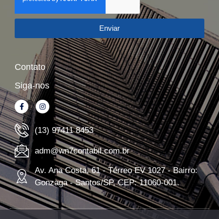
Enviar
Contato
Siga-nos
(13) 97411 8453
adm@wn7contabil.com.br
Av. Ana Costa, 61 - Térreo EV 1027 - Bairro:
Gonzaga - Santos/SP, CEP: 11060-001.