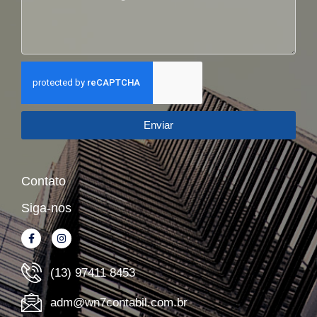
Enviar
Contato
Siga-nos
(13) 97411 8453
adm@wn7contabil.com.br