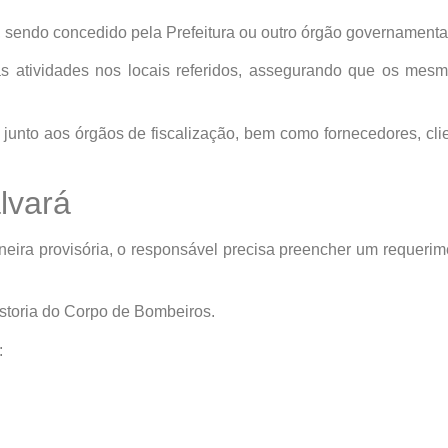
 sendo concedido pela Prefeitura ou outro órgão governamental
adas atividades nos locais referidos, assegurando que os m
unto aos órgãos de fiscalização, bem como fornecedores, cli
lvará
neira provisória, o responsável precisa preencher um requer
istoria do Corpo de Bombeiros.
: