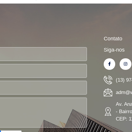
Contato
Siga-nos
(13) 9
adm@wn
Av. An
- Bairr
CEP: 1