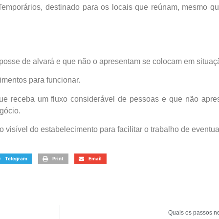
 Temporários, destinado para os locais que reúnam, mesmo q
sse de alvará e que não o apresentam se colocam em situação i
imentos para funcionar.
que receba um fluxo considerável de pessoas e que não apre
gócio.
isível do estabelecimento para facilitar o trabalho de eventuai
Telegram
Print
Email
Quais os passos ne