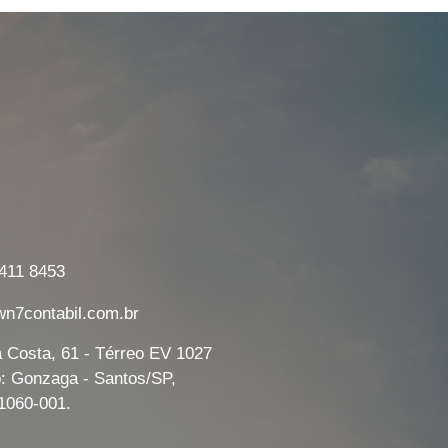
7411 8453
7contabil.com.br
a Costa, 61 - Térreo EV 1027
o: Gonzaga - Santos/SP,
1060-001.