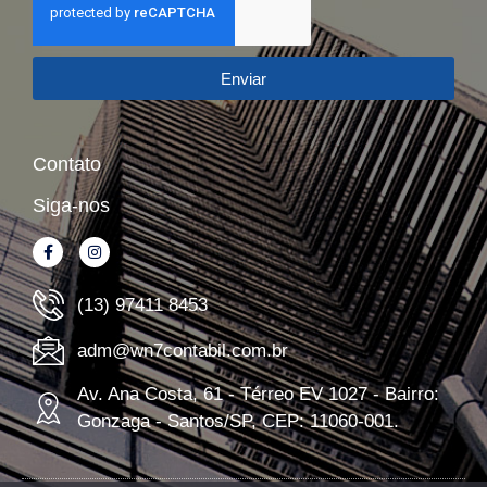
Enviar
Contato
Siga-nos
(13) 97411 8453
adm@wn7contabil.com.br
Av. Ana Costa, 61 - Térreo EV 1027 - Bairro:
Gonzaga - Santos/SP, CEP: 11060-001.