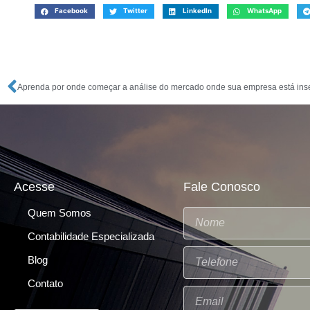
Facebook
Twitter
LinkedIn
WhatsApp
Aprenda por onde começar a análise do mercado onde sua empresa está ins
Acesse
Fale Conosco
Quem Somos
Contabilidade Especializada
Blog
Contato