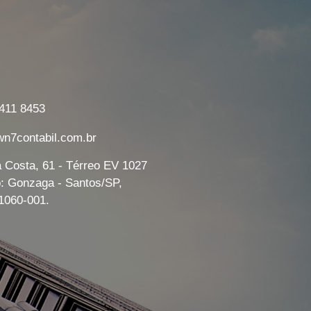
7411 8453
7contabil.com.br
a Costa, 61 - Térreo EV 1027
o: Gonzaga - Santos/SP,
1060-001.