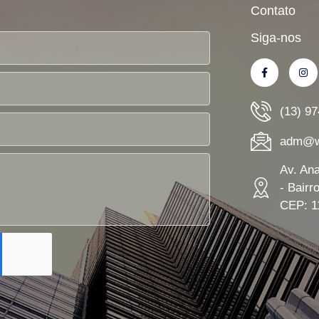
Contato
Siga-nos
(13) 9
adm@wn
Av. An
- Bairr
CEP: 1