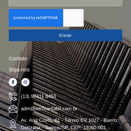
Enviar
Contato
Siga-nos
(13) 97411 8453
adm@wn7contabil.com.br
Av. Ana Costa, 61 - Térreo EV 1027 - Bairro:
Gonzaga - Santos/SP, CEP: 11060-001.