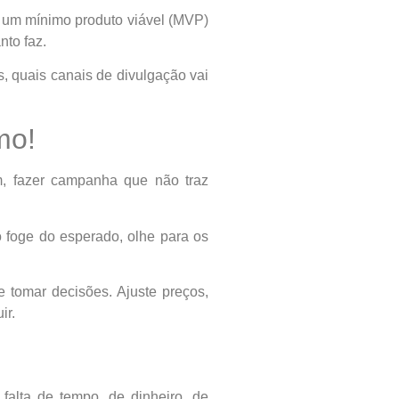
 um mínimo produto viável (MVP)
nto faz.
s, quais canais de divulgação vai
mo!
m, fazer campanha que não traz
o foge do esperado, olhe para os
e tomar decisões. Ajuste preços,
ir.
alta de tempo, de dinheiro, de