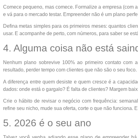
Comece pequeno, mas comece. Formalize a empresa (com apoi
e vá para o mercado testar. Empreender não é um plano perfei
Defina metas simples para os primeiros meses: quantos client
usar. E acompanhe de perto, com números, para saber se est
4. Alguma coisa não está sai
Nenhum plano sobrevive 100% ao primeiro contato com a r
resultado, perder tempo com clientes que não são o seu foco. I
A diferença entre quem desiste e quem cresce é a capacidad
dados: onde está o gargalo? É falta de clientes? Margem b
Crie o hábito de revisar o negócio com frequência: semanal
refine seu nicho, mude sua oferta, corte o que não funciona. 
5. 2026 é o seu ano
Talvez você venha adiando esse plano de empreender há m