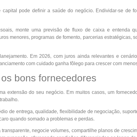
apital pode definir a saúde do negócio. Endividar-se de fo
soais, monte uma previsão de fluxo de caixa e entenda quan
m juros menores, programas de fomento, parcerias estratégicas,
lanejamento. Em 2026, com juros ainda relevantes e cenário
nanciamento com cuidado ganha fôlego para crescer com menos
 os bons fornecedores
uma extensão do seu negócio. Em muitos casos, um fornece
trabalho.
édio de entrega, qualidade, flexibilidade de negociação, supo
 caro quando somado a problemas e perdas.
 transparente, negocie volumes, compartilhe planos de cresc