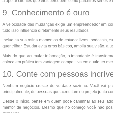
a apoiar clientes que eles percebem como parceiros sérios e
9. Conhecimento é ouro
A velocidade das mudanças exige um empreendedor em const
tudo isso influencia diretamente seus resultados.
Inclua na sua rotina momentos de estudo: livros, podcasts, 
quer trilhar. Estudar evita erros básicos, amplia sua visão, aj
Mais do que acumular informação, o importante é transform
coloca em prática tem vantagem competitiva em qualquer me
10. Conte com pessoas incríve
Nenhum negócio cresce de verdade sozinho. Você vai precis
principalmente, de pessoas que acreditam no projeto junto c
Desde o início, pense em quem pode caminhar ao seu lado
mentor de negócios. Mesmo que no começo você não possa c