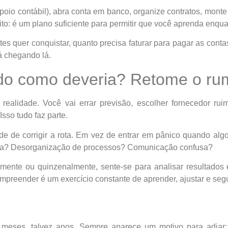
o contábil), abra conta em banco, organize contratos, monte
to: é um plano suficiente para permitir que você aprenda enqua
es quer conquistar, quanto precisa faturar para pagar as conta
á chegando lá.
ndo como deveria? Retome o ru
ealidade. Você vai errar previsão, escolher fornecedor rui
sso tudo faz parte.
e de corrigir a rota. Em vez de entrar em pânico quando alg
aixa? Desorganização de processos? Comunicação confusa?
mente ou quinzenalmente, sente-se para analisar resultados 
Empreender é um exercício constante de aprender, ajustar e segu
eses, talvez anos. Sempre aparece um motivo para adiar: f