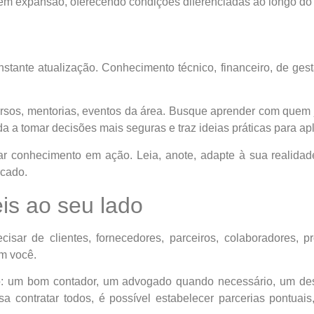
 em expansão, oferecendo condições diferenciadas ao longo do
ante atualização. Conhecimento técnico, financeiro, de ges
cursos, mentorias, eventos da área. Busque aprender com quem
uda a tomar decisões mais seguras e traz ideias práticas para ap
ar conhecimento em ação. Leia, anote, adapte à sua realidad
rcado.
is ao seu lado
ar de clientes, fornecedores, parceiros, colaboradores, pr
om você.
: um bom contador, um advogado quando necessário, um des
ontratar todos, é possível estabelecer parcerias pontuais,