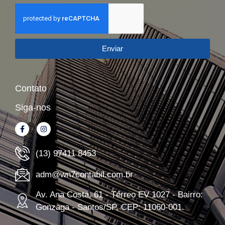
Enviar
Contato
Siga-nos
(13) 97411 8453
adm@wn7contabil.com.br
Av. Ana Costa, 61 - Térreo EV 1027 - Bairro:
Gonzaga - Santos/SP, CEP: 11060-001.