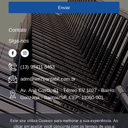
Enviar
Contato
Siga-nos
(13) 97411 8453
adm@wn7contabil.com.br
Av. Ana Costa, 61 - Térreo EV 1027 - Bairro:
Gonzaga - Santos/SP, CEP: 11060-001.
Este site utiliza Cookies para melhorar a sua experiência. Ao
© Todos os Direitos Reservados
clicar em aceitar você concorda com os termos de uso e