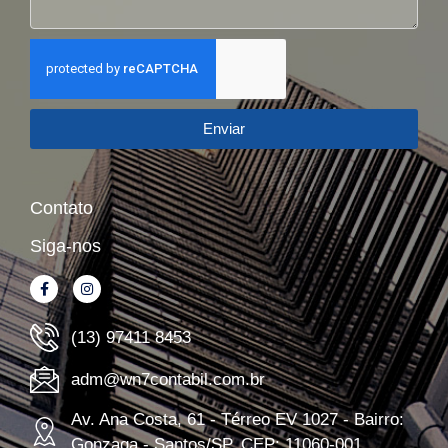
Enviar
Contato
Siga-nos
(13) 97411 8453
adm@wn7contabil.com.br
Av. Ana Costa, 61 - Térreo EV 1027 - Bairro:
Gonzaga - Santos/SP, CEP: 11060-001.