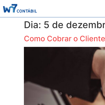
Home
Quem Som
Dia:
5 de dezemb
Como Cobrar o Client