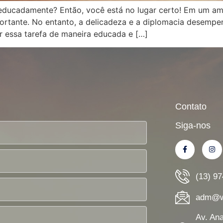
educadamente? Então, você está no lugar certo! Em um amb
rtante. No entanto, a delicadeza e a diplomacia desemp
ar essa tarefa de maneira educada e […]
Contato
Siga-nos
(13) 9
adm@wn
Av. An