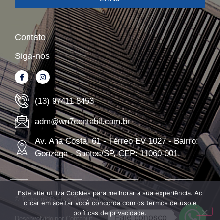
Contato
Siga-nos
(13) 97411 8453
adm@wn7contabil.com.br
Av. Ana Costa, 61 - Térreo EV 1027 - Bairro:
Gonzaga - Santos/SP, CEP: 11060-001.
Este site utiliza Cookies para melhorar a sua experiência. Ao
© Todos os Direitos Reservados
clicar em aceitar você concorda com os termos de uso e
políticas de privacidade.
Fale conosco
Desenvolvido por
Contabilit