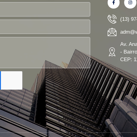
(13) 9
adm@wn
Av. An
- Bairr
CEP: 1