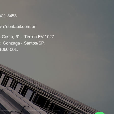
7411 8453
7contabil.com.br
a Costa, 61 - Térreo EV 1027
o: Gonzaga - Santos/SP,
1060-001.