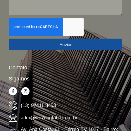
Enviar
Contato
Siga-nos
(13) 97411 8453
adm@wn7contabil.com.br
Av. Ana Costa, 61 - Térreo EV 1027 - Bairro: