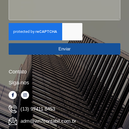
Enviar
Contato
Siga-nos
(13) 97411 8453
adm@wn7contabil.com.br