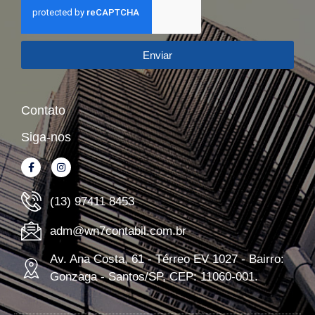
Enviar
Contato
Siga-nos
(13) 97411 8453
adm@wn7contabil.com.br
Av. Ana Costa, 61 - Térreo EV 1027 - Bairro:
Gonzaga - Santos/SP, CEP: 11060-001.