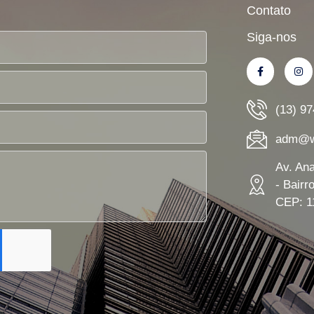
Contato
Siga-nos
(13) 9
adm@wn
Av. An
- Bairr
CEP: 1