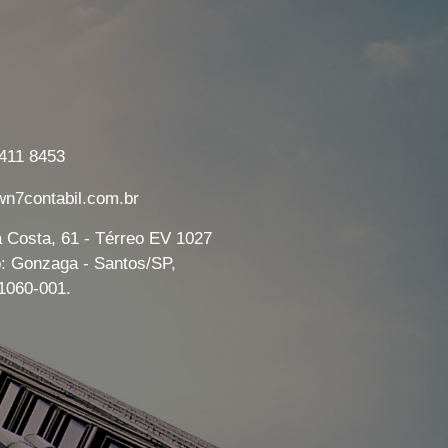
7411 8453
7contabil.com.br
a Costa, 61 - Térreo EV 1027
o: Gonzaga - Santos/SP,
1060-001.