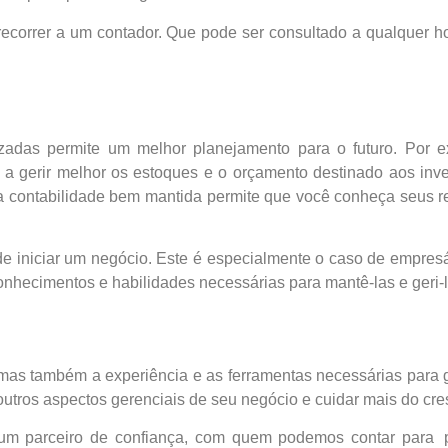
 recorrer a um contador. Que pode ser consultado a qualquer h
zadas permite um melhor planejamento para o futuro. Por ex
 a gerir melhor os estoques e o orçamento destinado aos inve
a contabilidade bem mantida permite que você conheça seus re
o de iniciar um negócio. Este é especialmente o caso de empre
onhecimentos e habilidades necessárias para mantê-las e geri-l
, mas também a experiência e as ferramentas necessárias para 
utros aspectos gerenciais de seu negócio e cuidar mais do cr
er um parceiro de confiança, com quem podemos contar para 