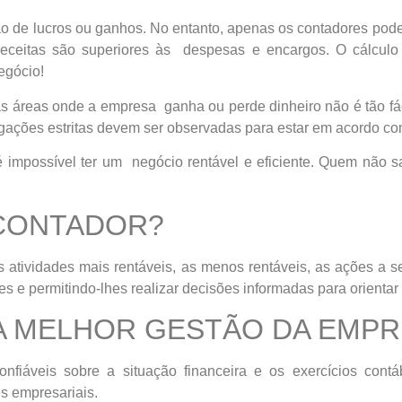
o de lucros ou ganhos. No entanto, apenas os contadores pod
eceitas são superiores às despesas e encargos. O cálcul
egócio!
 as áreas onde a empresa ganha ou perde dinheiro não é tão fá
igações estritas devem ser observadas para estar em acordo com
 é impossível ter um negócio rentável e eficiente. Quem não
 CONTADOR?
s atividades mais rentáveis, as menos rentáveis, as ações a 
e permitindo-lhes realizar decisões informadas para orientar 
A MELHOR GESTÃO DA EMP
nfiáveis ​​sobre a situação financeira e os exercícios contá
s empresariais.