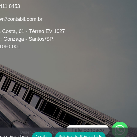
7411 8453
7contabil.com.br
a Costa, 61 - Térreo EV 1027
o: Gonzaga - Santos/SP,
1060-001.
Fale conosco
Desenvolvido por
Contabilit
 de privacidade.
Aceitar
Política de Privacidade