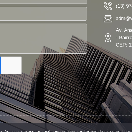
(13) 9
adm@wn
Av. An
- Bairr
CEP: 1
ia. Ao clicar em aceitar você concorda com os termos de uso e políticas